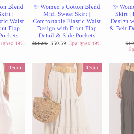
on Blend
✨ Women’s Cotton Blend
✨ Women
kirt |
Midi Sweat Skirt |
Skirt |
tic Waist
Comfortable Elastic Waist
Design w
ont Flap
Design with Front Flap
& Belt De
Pockets
Detail & Side Pockets
Prix
Prix
Pri
argnez 49%
$98.99
$50.59
Épargnez 49%
$10
régulier
réduit
rég
Ép
Réduit
Réduit