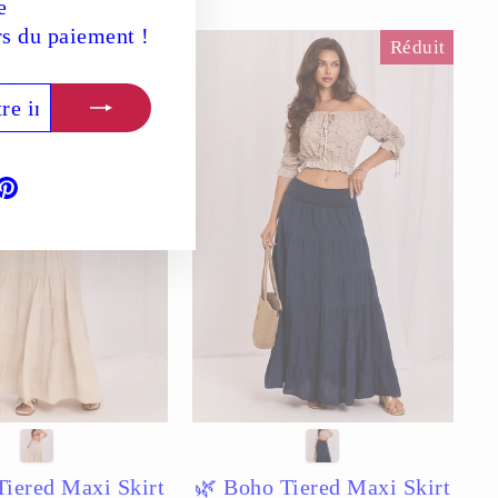
e
rs du paiement !
Réduit
Réduit
book
ouTube
Pinterest
Tiered Maxi Skirt
🌿 Boho Tiered Maxi Skirt