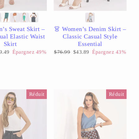
s Sweat Skirt –
👗 Women’s Denim Skirt –
ual Elastic Waist
Classic Casual Style
Skirt
Essential
ix
Prix
Prix
9.49
Épargnez 49%
$76.99
$43.89
Épargnez 43%
duit
régulier
réduit
Réduit
Réduit