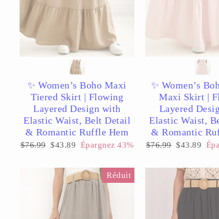
✨ Women’s Boho Maxi
✨ Women’s Boh
Tiered Skirt | Flowing
Maxi Skirt | 
Layered Design with
Layered Desig
Elastic Waist, Belt Detail
Elastic Waist, B
& Romantic Ruffle Hem
& Romantic Ru
Prix
Prix
Prix
Prix
$76.99
$43.89
Épargnez 43%
$76.99
$43.89
Ép
régulier
réduit
régulier
réduit
Réduit