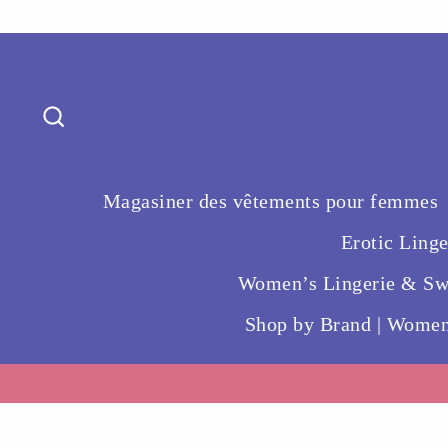
Passer
Orders
Profile
au
contenu
Rechercher
Magasiner des vêtements pour femmes
Erotic Ling
Women’s Lingerie & Swi
Shop by Brand | Women