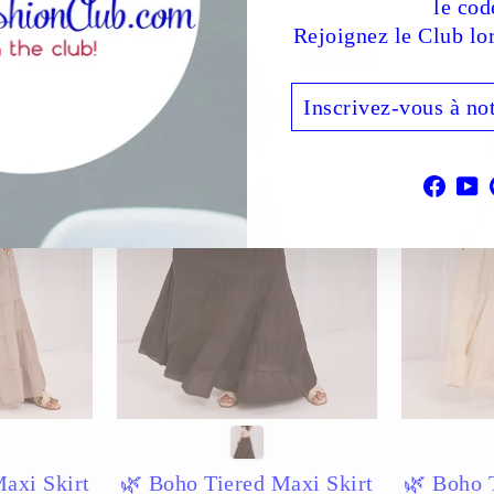
le cod
Rejoignez le Club lo
Réduit
Réduit
INSCRIVEZ-
S'INSCRIRE
VOUS
À
NOTRE
INFOLETTRE
Face
Y
axi Skirt
🌿 Boho Tiered Maxi Skirt
🌿 Boho 