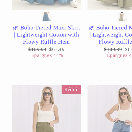
🌿 Boho Tiered Maxi Skirt
🌿 Boho Tiered M
| Lightweight Cotton with
| Lightweight Co
Flowy Ruffle Hem
Flowy Ruffl
Prix
Prix
Prix
Pri
$109.99
$61.49
$109.99
$6
régulier
réduit
régulier
réd
Épargnez 44%
Épargnez 
Réduit