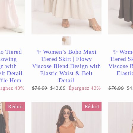
o Tiered
✨ Women’s Boho Maxi
✨ Wome
Flowing
Tiered Skirt | Flowy
Tiered Sk
n with
Viscose Blend Design with
Viscose 
elt Detail
Elastic Waist & Belt
Elasti
ffle Hem
Detail
Prix
Prix
Prix
Pr
argnez 43%
$76.99
$43.89
Épargnez 43%
$76.99
$4
régulier
réduit
régulier
ré
Réduit
Réduit