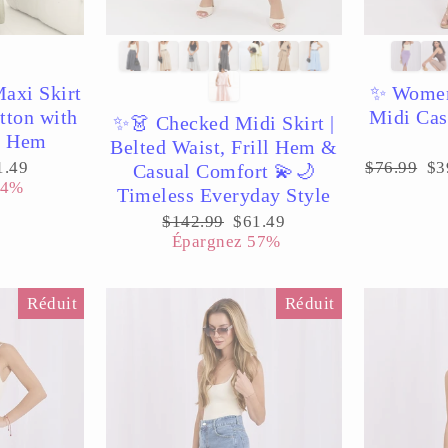
axi Skirt
✨ Women’
tton with
Midi Cas
✨👗 Checked Midi Skirt |
e Hem
Belted Waist, Frill Hem &
x
Prix
Pr
1.49
$76.99
$3
Casual Comfort 💫🌙
uit
régulier
ré
44%
Timeless Everyday Style
Prix
Prix
$142.99
$61.49
régulier
réduit
Épargnez 57%
Réduit
Réduit