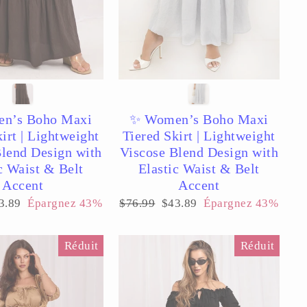
n’s Boho Maxi
✨ Women’s Boho Maxi
irt | Lightweight
Tiered Skirt | Lightweight
Blend Design with
Viscose Blend Design with
c Waist & Belt
Elastic Waist & Belt
Accent
Accent
ix
Prix
Prix
3.89
Épargnez 43%
$76.99
$43.89
Épargnez 43%
duit
régulier
réduit
Réduit
Réduit