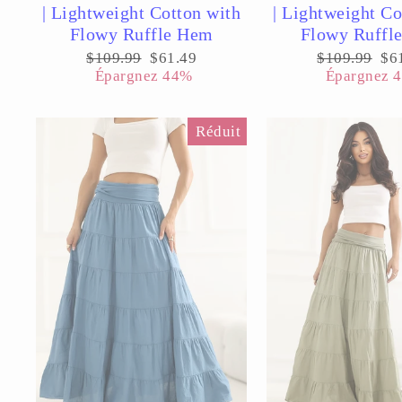
| Lightweight Cotton with
| Lightweight Co
Flowy Ruffle Hem
Flowy Ruffl
Prix
Prix
Prix
Pri
$109.99
$61.49
$109.99
$6
régulier
réduit
régulier
réd
Épargnez 44%
Épargnez 
Réduit