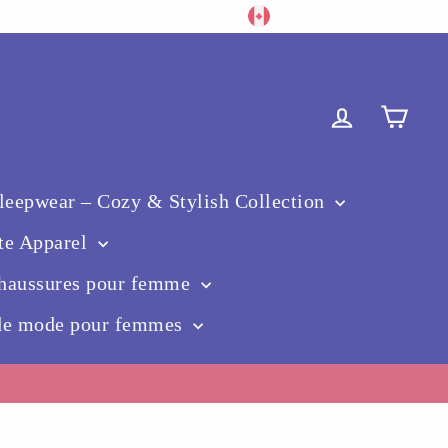
Devise
Langue
Facebook
YouTube
Pinterest
Canada (CAD $)
Français
Se connect
Pani
eepwear – Cozy & Stylish Collection
te Apparel
haussures pour femme
 de mode pour femmes