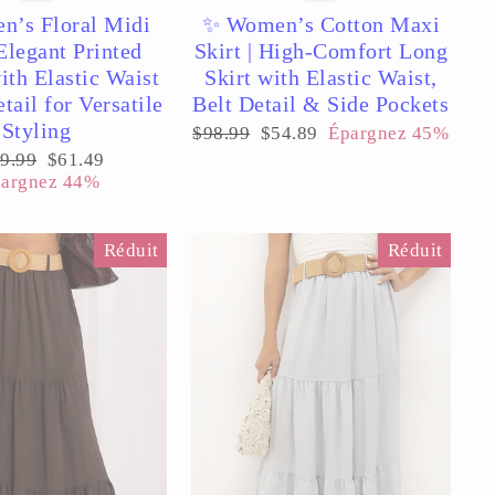
’s Floral Midi
✨ Women’s Cotton Maxi
 Elegant Printed
Skirt | High-Comfort Long
ith Elastic Waist
Skirt with Elastic Waist,
tail for Versatile
Belt Detail & Side Pockets
Styling
Prix
Prix
$98.99
$54.89
Épargnez 45%
régulier
réduit
x
Prix
9.99
$61.49
ulier
réduit
argnez 44%
Réduit
Réduit