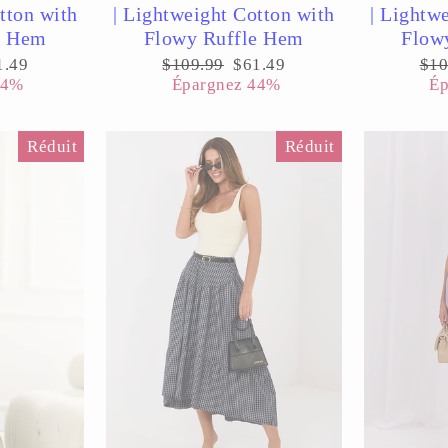
tton with
| Lightweight Cotton with
| Lightw
e Hem
Flowy Ruffle Hem
Flow
x
Prix
Prix
Pri
1.49
$109.99
$61.49
$10
uit
régulier
réduit
rég
44%
Épargnez 44%
Ép
Réduit
Réduit