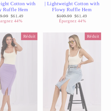
eight Cotton with
| Lightweight Cotton with
y Ruffle Hem
Flowy Ruffle Hem
x
Prix
Prix
Prix
9.99
$61.49
$109.99
$61.49
ulier
réduit
régulier
réduit
argnez 44%
Épargnez 44%
Réduit
Réduit