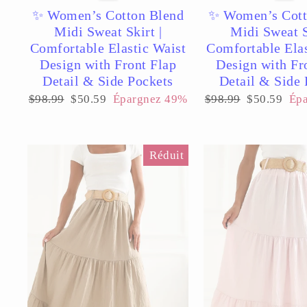
✨ Women’s Cotton Blend
✨ Women’s Cott
Midi Sweat Skirt |
Midi Sweat S
Comfortable Elastic Waist
Comfortable Elas
Design with Front Flap
Design with Fr
Detail & Side Pockets
Detail & Side 
Prix
Prix
Prix
Prix
$98.99
$50.59
Épargnez 49%
$98.99
$50.59
Ép
régulier
réduit
régulier
réduit
Réduit