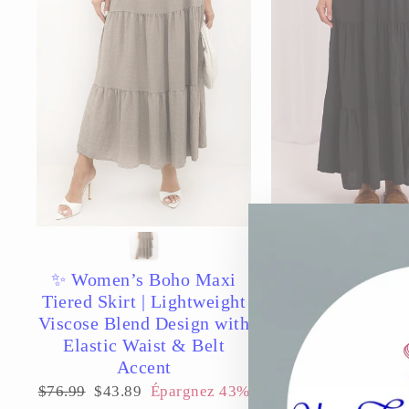
✨ Women’s Boho Maxi
✨ Women’s Tie
Tiered Skirt | Lightweight
Maxi Skirt | Flo
Viscose Blend Design with
Blend Design wit
Elastic Waist & Belt
Waist & Elega
Accent
Detail
Prix
Prix
Prix
Prix
$76.99
$43.89
Épargnez 43%
$76.99
$43.89
Ép
régulier
réduit
régulier
réduit