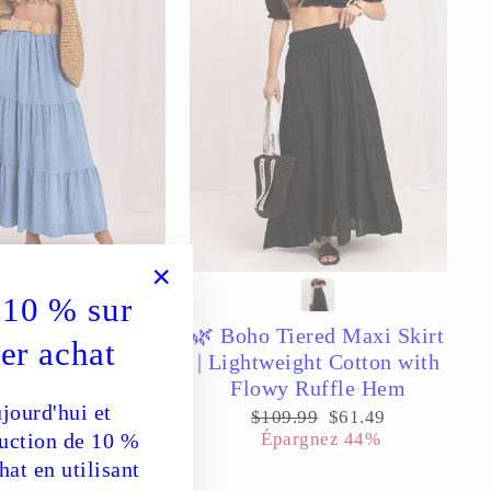
10 % sur
"Fermer
(Esc)"
’s Tiered Boho
🌿 Boho Tiered Maxi Skirt
er achat
t | Flowy Viscose
| Lightweight Cotton with
esign with Waist
Flowy Ruffle Hem
jourd'hui et
Romantic Ruffle
Prix
Prix
$109.99
$61.49
régulier
réduit
Finish
Épargnez 44%
duction de 10 %
hat en utilisant
ix
3.89
Épargnez 43%
duit