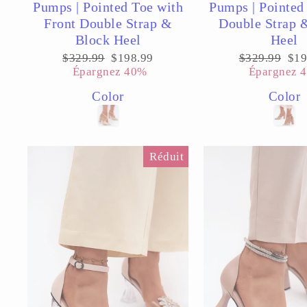
Pumps | Pointed Toe with
Pumps | Pointed
Front Double Strap &
Double Strap 
Block Heel
Heel
Prix
Prix
Prix
Pri
$329.99
$198.99
$329.99
$19
régulier
réduit
régulier
réd
Épargnez 40%
Épargnez 
Color
Color
Réduit