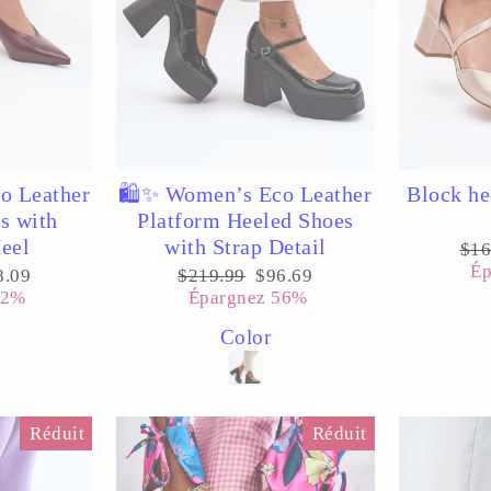
o Leather
🛍️✨ Women’s Eco Leather
Block he
s with
Platform Heeled Shoes
eel
with Strap Detail
Pri
$16
rég
Ép
x
Prix
Prix
8.09
$219.99
$96.69
uit
régulier
réduit
52%
Épargnez 56%
Color
Réduit
Réduit