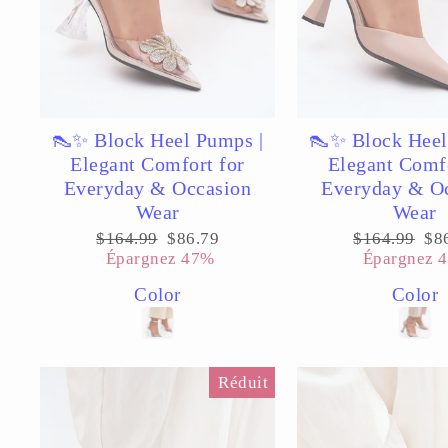
👠✨ Block Heel Pumps |
👠✨ Block Heel
Elegant Comfort for
Elegant Comfo
Everyday & Occasion
Everyday & O
Wear
Wear
Prix
Prix
Prix
Pri
$164.99
$86.79
$164.99
$8
régulier
réduit
régulier
réd
Épargnez 47%
Épargnez 
Color
Color
Réduit