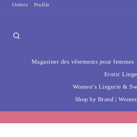
Passer
Orders
Profile
au
contenu
Rechercher
Magasiner des vêtements pour femmes
Erotic Ling
Women’s Lingerie & Swi
Shop by Brand | Women