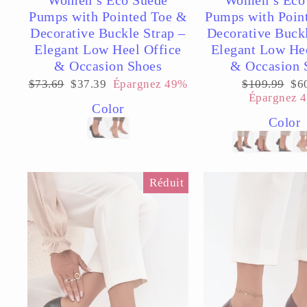
Pumps with Pointed Toe &
Pumps with Poin
Decorative Buckle Strap –
Decorative Buckl
Elegant Low Heel Office
Elegant Low Hee
& Occasion Shoes
& Occasion 
Prix
Prix
Prix
Pri
$73.69
$37.39
Épargnez 49%
$109.99
$6
régulier
réduit
régulier
réd
Épargnez 
Color
Color
Réduit