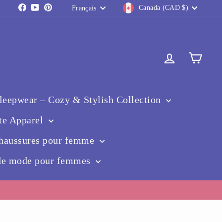
Devise
Langue
Facebook
YouTube
Pinterest
Canada (CAD $)
Français
Se connect
Pani
eepwear – Cozy & Stylish Collection
te Apparel
haussures pour femme
 de mode pour femmes