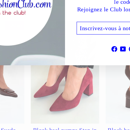
le cod
Rejoignez le Club lo
INSCRIVEZ-
S'INSCRIRE
Réduit
Réduit
VOUS
À
NOTRE
INFOLETTRE
Face
Y
 Suede
Block heel pumps Step in
Block he