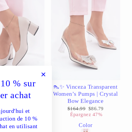
10 % sur
"Fermer
nceza Women’s
👠✨ Vinceza Transparent
(Esc)"
er achat
 Modern Classic
Women’s Pumps | Crystal
Elegance
Bow Elegance
x
Prix
Prix
Prix
4.99
$82.39
$164.99
$86.79
jourd'hui et
ulier
réduit
régulier
réduit
argnez 50%
Épargnez 47%
duction de 10 %
Color
Color
hat en utilisant