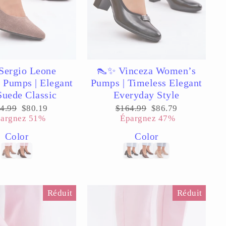
Sergio Leone
👠✨ Vinceza Women’s
Pumps | Elegant
Pumps | Timeless Elegant
Suede Classic
Everyday Style
x
Prix
Prix
Prix
4.99
$80.19
$164.99
$86.79
ulier
réduit
régulier
réduit
argnez 51%
Épargnez 47%
Color
Color
Réduit
Réduit