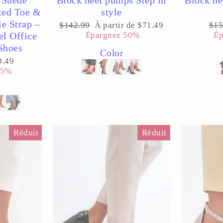
ted Toe &
style
e Strap –
Prix
Prix
Pri
$142.99
À partir de $71.49
$15
régulier
réduit
rég
l Office
Épargnez 50%
Ép
Shoes
Color
x
0.49
uit
45%
Réduit
Réduit