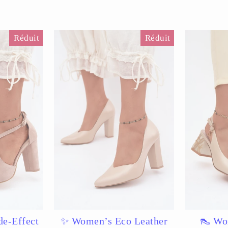
Réduit
Réduit
e-Effect
✨ Women’s Eco Leather
👠 Wo