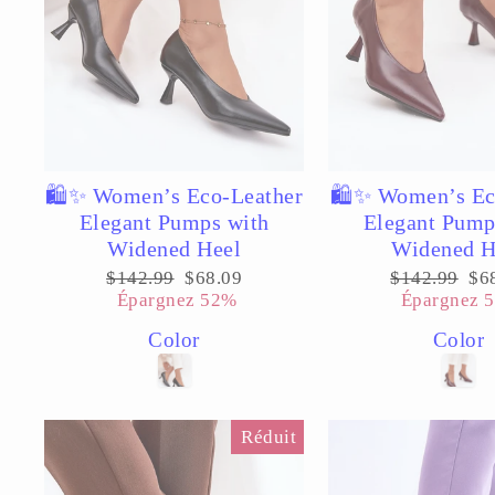
🛍️✨ Women’s Eco-Leather
🛍️✨ Women’s Ec
Elegant Pumps with
Elegant Pump
Widened Heel
Widened H
Prix
Prix
Prix
Pri
$142.99
$68.09
$142.99
$6
régulier
réduit
régulier
réd
Épargnez 52%
Épargnez 
Color
Color
Réduit