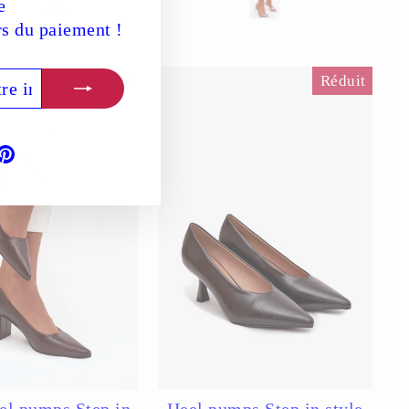
e
rs du paiement !
Épuisé
Réduit
book
ouTube
Pinterest
el pumps Step in
Heel pumps Step in style