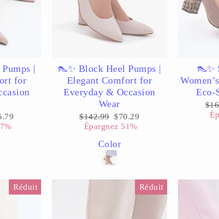
 Pumps |
👠✨ Block Heel Pumps |
👠✨ 
rt for
Elegant Comfort for
Women’s 
ccasion
Everyday & Occasion
Eco-
Wear
Pri
$16
rég
Ép
x
Prix
Prix
6.79
$142.99
$70.29
uit
régulier
réduit
47%
Épargnez 51%
Color
Réduit
Réduit