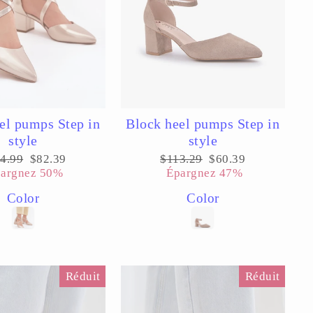
el pumps Step in
Block heel pumps Step in
style
style
x
Prix
Prix
Prix
4.99
$82.39
$113.29
$60.39
ulier
réduit
régulier
réduit
argnez 50%
Épargnez 47%
Color
Color
Réduit
Réduit