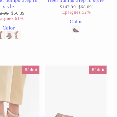
style
Prix
Prix
$142.99
$68.09
régulier
réduit
Épargnez 52%
x
Prix
3.99
$60.39
ulier
réduit
argnez 61%
Color
Color
Réduit
Réduit