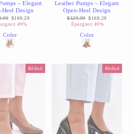
 Pumps – Elegant
Leather Pumps – Elegant
-Heel Design
Open-Heel Design
Prix
Prix
Prix
9.99
$169.29
$329.99
$169.29
lier
réduit
régulier
réduit
argnez 49%
Épargnez 49%
Color
Color
Réduit
Réduit