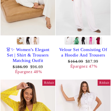
👗✨ Women’s Elegant
Velour Set Consisting Of
Set | Shirt & Trousers
a Hoodie And Trousers
Matching Outfit
Prix
Prix
$164.99
$87.99
régulier
réduit
Épargnez 47%
Prix
Prix
$186.99
$96.69
régulier
réduit
Épargnez 48%
Réduit
Réduit