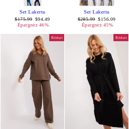
Set Lakerta
Set Lakerta
Prix
Prix
Prix
Prix
$175.99
$94.49
$285.99
$156.09
régulier
réduit
régulier
réduit
Épargnez 46%
Épargnez 45%
Réduit
Réduit