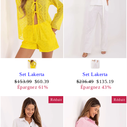
Set Lakerta
Set Lakerta
Prix
Prix
Prix
Prix
$153.99
$60.39
$236.49
$135.19
régulier
réduit
régulier
réduit
Épargnez 61%
Épargnez 43%
Réduit
Réduit