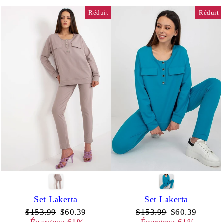
Réduit
Réduit
Set Lakerta
Set Lakerta
Prix
Prix
Prix
Prix
$153.99
$60.39
$153.99
$60.39
régulier
réduit
régulier
réduit
Épargnez 61%
Épargnez 61%