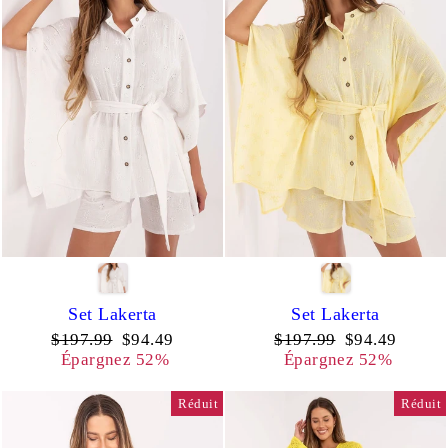
Set Lakerta
Set Lakerta
Prix
Prix
Prix
Prix
$197.99
$94.49
$197.99
$94.49
régulier
réduit
régulier
réduit
Épargnez 52%
Épargnez 52%
Réduit
Réduit