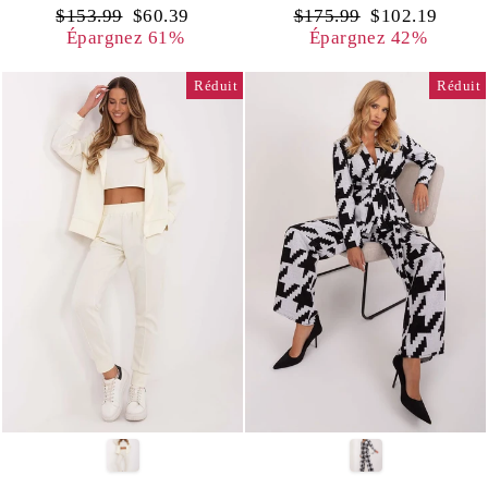
Prix
Prix
Prix
Prix
$153.99
$60.39
$175.99
$102.19
régulier
réduit
régulier
réduit
Épargnez 61%
Épargnez 42%
Réduit
Réduit