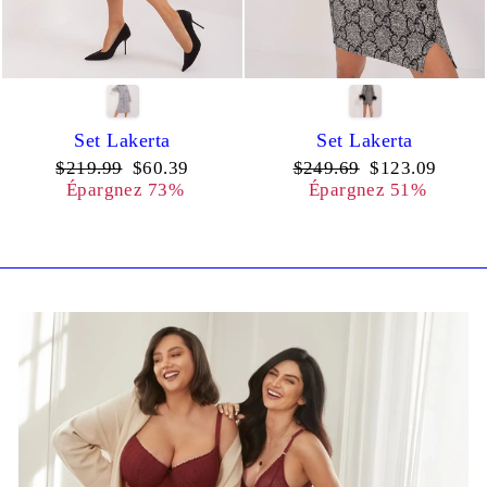
Set Lakerta
Set Lakerta
Prix
Prix
Prix
Prix
$219.99
$60.39
$249.69
$123.09
régulier
réduit
régulier
réduit
Épargnez 73%
Épargnez 51%