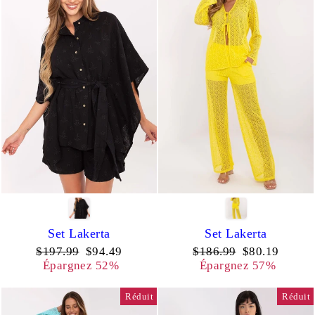
Set Lakerta
Set Lakerta
Prix
Prix
Prix
Prix
$197.99
$94.49
$186.99
$80.19
régulier
réduit
régulier
réduit
Épargnez 52%
Épargnez 57%
Réduit
Réduit