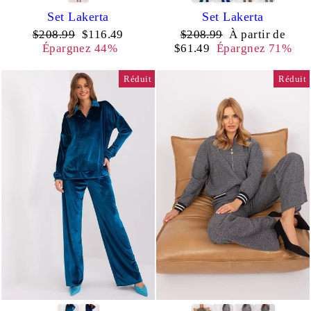
Set Lakerta
Set Lakerta
Prix
Prix
Prix
Prix
$208.99
$116.49
$208.99
À partir de
régulier
réduit
régulier
réduit
Épargnez 44%
$61.49
Épargnez 71%
Réduit
Réduit