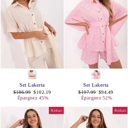
Set Lakerta
Set Lakerta
Prix
Prix
Prix
Prix
$186.99
$102.19
$197.99
$94.49
régulier
réduit
régulier
réduit
Épargnez 45%
Épargnez 52%
Réduit
Réduit