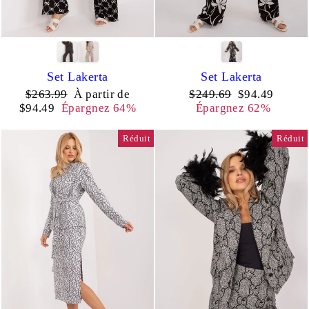
Set Lakerta
Set Lakerta
Prix
Prix
Prix
Prix
$263.99
À partir de
$249.69
$94.49
régulier
réduit
régulier
réduit
$94.49
Épargnez 64%
Épargnez 62%
Réduit
Réduit