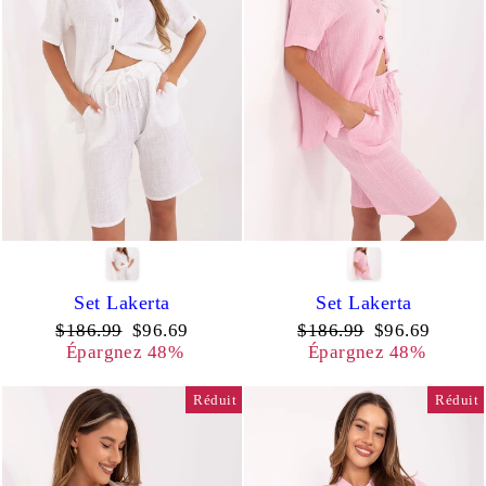
Set Lakerta
Set Lakerta
Prix
Prix
Prix
Prix
$186.99
$96.69
$186.99
$96.69
régulier
réduit
régulier
réduit
Épargnez 48%
Épargnez 48%
Réduit
Réduit