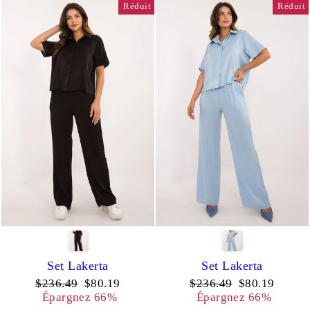
Réduit
Réduit
Set Lakerta
Set Lakerta
Prix
Prix
Prix
Prix
$236.49
$80.19
$236.49
$80.19
régulier
réduit
régulier
réduit
Épargnez 66%
Épargnez 66%