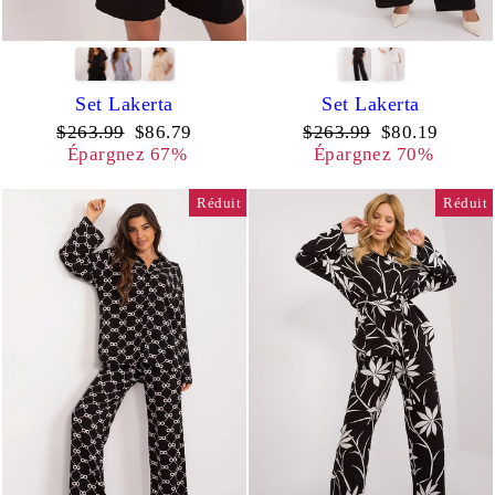
Set Lakerta
Set Lakerta
Prix
Prix
Prix
Prix
$263.99
$86.79
$263.99
$80.19
régulier
réduit
régulier
réduit
Épargnez 67%
Épargnez 70%
Réduit
Réduit