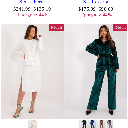
Set Lakerta
Set Lakerta
Prix
Prix
Prix
Prix
$241.99
$135.19
$175.99
$98.89
régulier
réduit
régulier
réduit
Épargnez 44%
Épargnez 44%
Réduit
Réduit