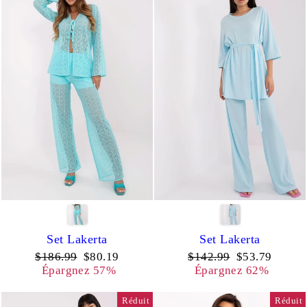
Set Lakerta
Set Lakerta
Prix
Prix
Prix
Prix
$186.99
$80.19
$142.99
$53.79
régulier
réduit
régulier
réduit
Épargnez 57%
Épargnez 62%
Réduit
Réduit