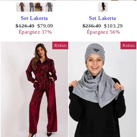
Set Lakerta
Set Lakerta
Prix
Prix
Prix
Prix
$126.49
$79.09
$236.49
$103.29
régulier
réduit
régulier
réduit
Épargnez 37%
Épargnez 56%
Réduit
Réduit