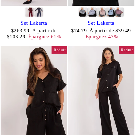
Set Lakerta
Set Lakerta
Prix
Prix
Prix
Prix
$263.99
À partir de
$74.79
À partir de $39.49
régulier
réduit
régulier
réduit
$103.29
Épargnez 61%
Épargnez 47%
Réduit
Réduit