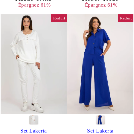
régulier
réduit
régulier
réduit
Épargnez 61%
Épargnez 61%
Réduit
Réduit
Set Lakerta
Set Lakerta