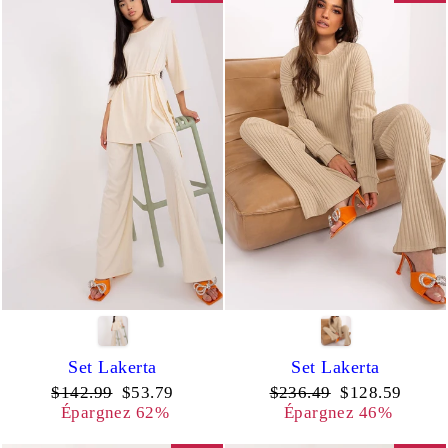
Set Lakerta
Set Lakerta
Prix
Prix
Prix
Prix
$142.99
$53.79
$236.49
$128.59
régulier
réduit
régulier
réduit
Épargnez 62%
Épargnez 46%