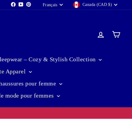
Devise
Langue
Facebook
YouTube
Pinterest
Canada (CAD $)
Français
Se connect
Pani
eepwear – Cozy & Stylish Collection
te Apparel
haussures pour femme
 de mode pour femmes