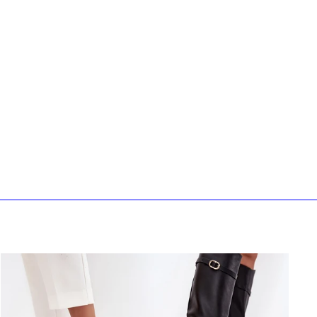
10 % sur
"Fermer
(Esc)"
er achat
jourd'hui et
duction de 10 %
hat en utilisant
e
rs du paiement !