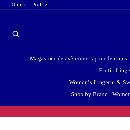
Passer
Orders
Profile
au
contenu
Rechercher
Magasiner des vêtements pour femmes
Erotic Ling
Women’s Lingerie & Swi
Shop by Brand | Women